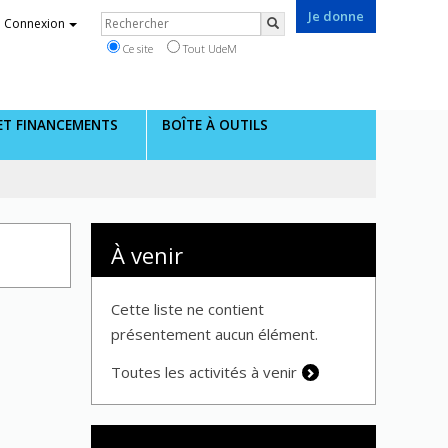
Je donne
Rechercher
Connexion
Rechercher
Ce site
Tout UdeM
 ET FINANCEMENTS
BOÎTE À OUTILS
À venir
Cette liste ne contient
présentement aucun élément.
Toutes les activités à venir