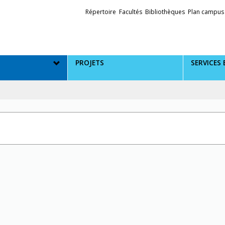
Liens
Répertoire
Facultés
Bibliothèques
Plan campus
externes
PROJETS
SERVICES