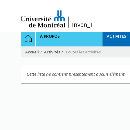
Passer
au
contenu
/
Inven_T
Navigation
ACCUEIL
À PROPOS
ACTIVITÉS
principale
Accueil
Activités
Toutes les activités
Cette liste ne contient présentement aucun élément.