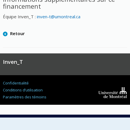
financement
Équipe Inven_T :
inven-t@umontreal.ca
Retour
Inven_T
Confidentialité
Conditions d’utilisation
Paramètres des témoins
Université de
Montréal